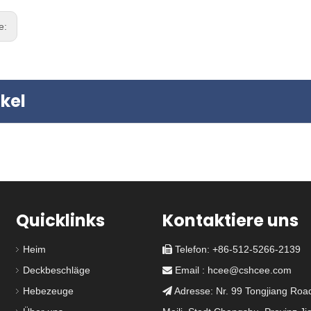
ge:
kel
Quicklinks
Kontaktiere uns
Heim
Telefon: +86-512-5266-2139

343-5 4 Hunde
DF-274-5 erhöhte 2
Deckbeschläge
Email :
hcee@cshcee.com

te wasserdichte
Hundefarbenhuge für
Luke
Gefäße
Hebezeuge
Adresse: Nr. 99 Tongjiang Road
