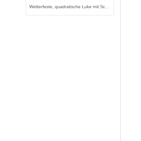
Ansaugtülle aus Stahl für Schiffsrohrleitungssysteme
Wetterfeste, quadratische Luke mit Schlüsselverriegelung für Marineschiffe