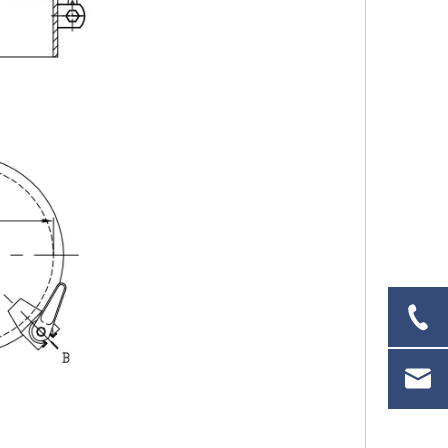
e Luke für den Einbau auf Schiffsdecks
DF-5005-511 Erhöhter Marine-Reinigungslukendeckel mit mehreren Schrauben