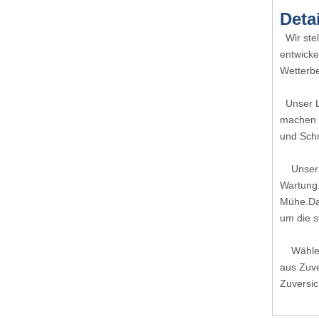
Detai
Wir stel
entwicke
Wetterbe
Unser Lu
machen e
und Sch
Unser wa
Wartung.
Mühe.Dar
um die 
Wählen S
aus Zuve
Zuversic