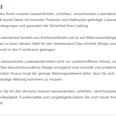
l
len Ihnen unseren wasserdichten, erhöhten, verschraubten Lukendeckel
lt wurde.Diese mit höchster Präzision und Haltbarkeit gefertigte Luke
dingungen und garantiert die Sicherheit Ihrer Ladung.
kendeckel besteht aus Kohlenstoffstahl und ist auf Widerstandsfähig
s zu einer idealen Wahl für den Seetransport.Das erhöhte Design sorgt
mutz in den Frachtraum gelangen.
sserdichter Lukendeckel bietet nicht nur unübertroffenen Schutz, son
Das benutzerfreundliche Design ermöglicht eine schnelle und problemlos
über hinaus sorgt der geringe Wartungsaufwand dafür, dass Sie sich a
ständige Wartung kümmern zu müssen.
ie für den Versand unseren wasserdichten, erhöhten, verschraubten
rlässigkeit, Funktionalität und Langlebigkeit.Geben Sie noch heute Ih
ht.