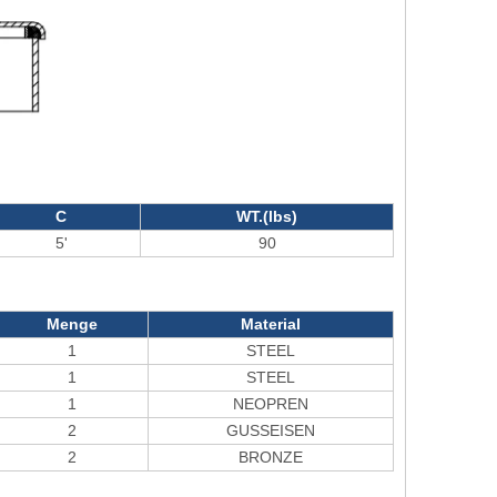
C
WT.(lbs)
5'
90
Menge
Material
1
STEEL
1
STEEL
1
NEOPREN
2
GUSSEISEN
2
BRONZE