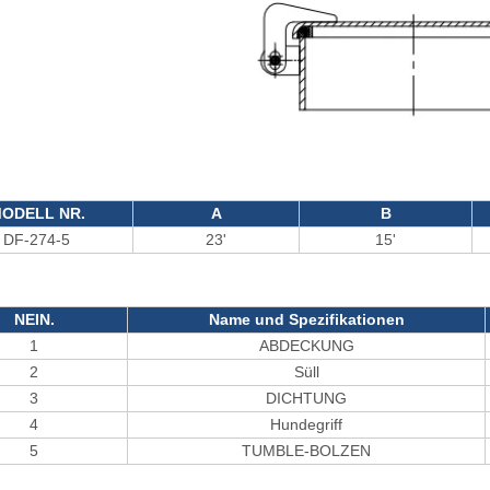
ODELL NR.
A
B
DF-274-5
23'
15'
NEIN.
Name und Spezifikationen
1
ABDECKUNG
2
Süll
3
DICHTUNG
4
Hundegriff
5
TUMBLE-BOLZEN