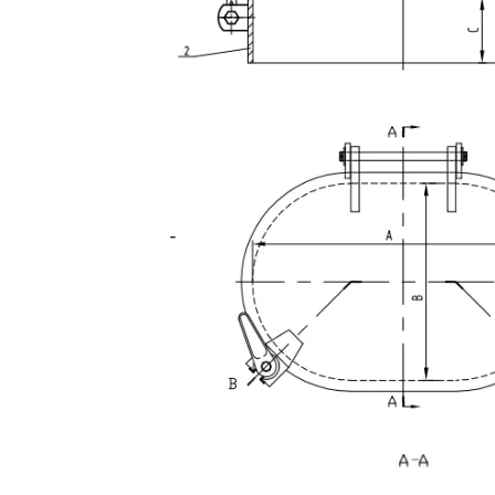
Sichern Sie 6 hunde erhöhte wasserdichte Luke
Schnell wirkende, wetterfest