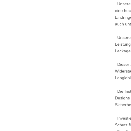
Unsere e
eine hoc
Eindring
auch unt
Unsere L
Leistung
Leckager
Dieser a
Widersta
Langlebi
Die Inst
Designs 
Sicherhe
Investie
Schutz f