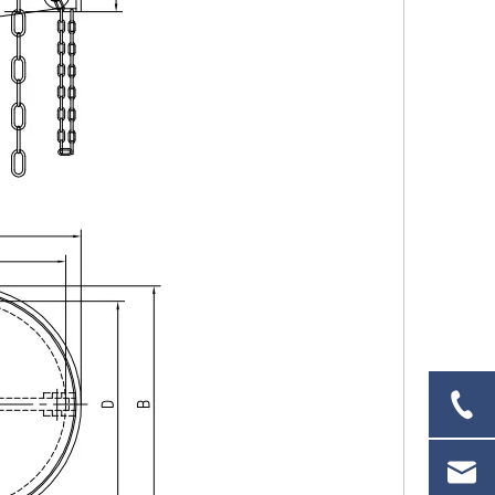
e Luke für den Einbau auf Schiffsdecks
DF-5005-511 Erhöhter Marine-Reinigungslukendeckel mit mehreren Schrauben