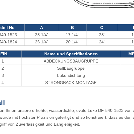
dell Nr.
A
B
C
540-1523
25 1/4'
17 1/4'
23'
1
540-1824
26 1/4'
20 1/4'
24'
1
EIN.
Name und Spezifikationen
M
1
ABDECKUNGSBAUGRUPPE
2
Süllbaugruppe
3
Lukendichtung
4
STRONGBACK-MONTAGE
il
len Ihnen unsere erhöhte, wasserdichte, ovale Luke DF-540-1523 vor, die
wurde mit höchster Präzision gefertigt und so konstruiert, dass es de
griff von Zuverlässigkeit und Langlebigkeit.