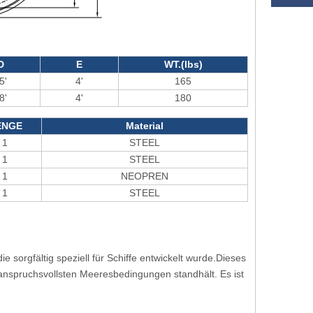
D
E
WT.(lbs)
5'
4'
165
8'
4'
180
ENGE
Material
1
STEEL
1
STEEL
1
NEOPREN
1
STEEL
 sorgfältig speziell für Schiffe entwickelt wurde.Dieses
n anspruchsvollsten Meeresbedingungen standhält. Es ist