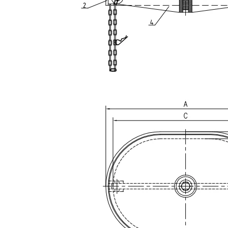
Sichern Sie 6 hunde erhöhte wasserdichte Luke
Schnell wirkende, wetterfest