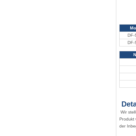
Mo
DF-
DF-
N
Deta
Wir stel
Produkt 
der Inbe