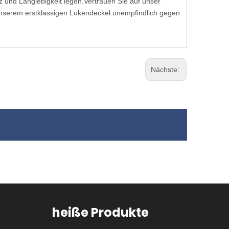
enz und Langlebigkeit legen.Vertrauen Sie auf unser
unserem erstklassigen Lukendeckel unempfindlich gegen
Nächste:
heiße Produkte