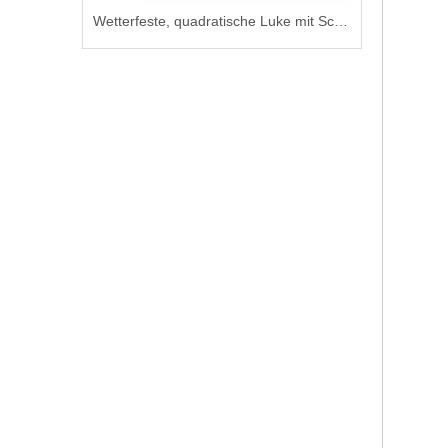
Ansaugtülle aus Stahl für Schiffsrohrleitungssysteme
Wetterfeste, quadratische Luke mit Schlüsselverriegelung für Marineschiffe