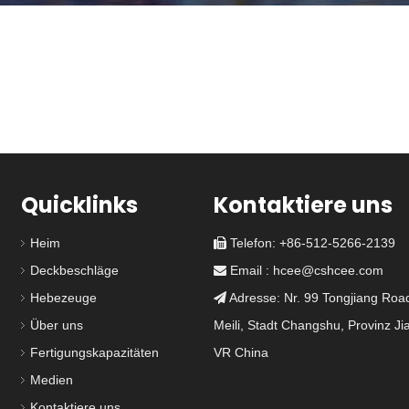
Quicklinks
Kontaktiere uns
Heim
Telefon: +86-512-5266-2139

DF-343-5 4 Hunde
DF-274-5 erhöhte 2
Deckbeschläge
Email :
hcee@cshcee.com

erhöhte wasserdichte
Hundefarbenhuge für
Luke
Gefäße
Hebezeuge
Adresse: Nr. 99 Tongjiang Road

Über uns
Meili, Stadt Changshu, Provinz Ji
Fertigungskapazitäten
VR China
Medien
wasse
Kontaktiere uns