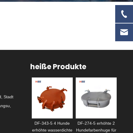
heiße Produkte
wasser
m
, Stadt
angsu,
Bündige,
DF-343-5 4 Hunde
DF-274-5 erhöhte 2
rdichte Klappe
erhöhte wasserdichte
Hundefarbenhuge für