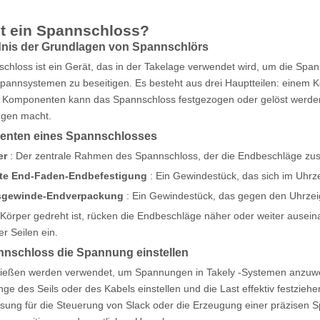
t ein Spannschloss?
dnis der Grundlagen von Spannschlörs
chloss ist ein Gerät, das in der Takelage verwendet wird, um die Sp
pannsystemen zu beseitigen. Es besteht aus drei Hauptteilen: einem K
n Komponenten kann das Spannschloss festgezogen oder gelöst werden
gen macht.
nten eines Spannschlosses
er
: Der zentrale Rahmen des Spannschloss, der die Endbeschläge z
te End-Faden-Endbefestigung
: Ein Gewindestück, das sich im Uhrze
sgewinde-Endverpackung
: Ein Gewindestück, das gegen den Uhrzeig
Körper gedreht ist, rücken die Endbeschläge näher oder weiter ausein
r Seilen ein.
nschloss die Spannung einstellen
ießen werden verwendet, um Spannungen in Takely -Systemen anzuwe
nge des Seils oder des Kabels einstellen und die Last effektiv festzie
ösung für die Steuerung von Slack oder die Erzeugung einer präzise