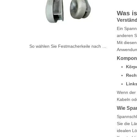
Was is
Verstän
Ein Spanns
anderen S
Mit diese
So wählen Sie Festmacherkeile nach ISO-, JIS-, DIN- oder NS-Standards aus
Anwendun
Kompone
Körp
Rech
Link
Wenn der 
Kabeln ode
Wie Span
Spannschl
Sie die Lä
idealen L