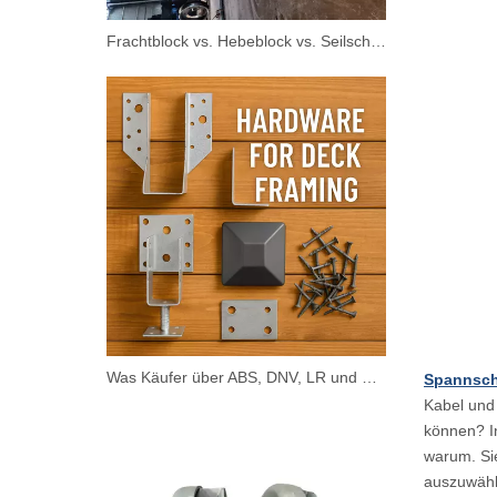
Frachtblock vs. Hebeblock vs. Seilscheibe: Was ist der Unterschied in der Verwendung?
Was Käufer über ABS, DNV, LR und CCS für Deckbeschläge wissen sollten
Spannsch
Kabel und 
können? In
warum. Sie
auszuwähl