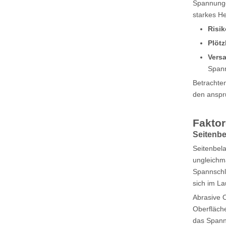
Spannungen
starkes H
Risi
Plöt
Vers
Spann
Betrachten
den anspr
Faktor
Seitenbe
Seitenbela
ungleichmä
Spannschl
sich im La
Abrasive 
Oberfläche
das Spanns