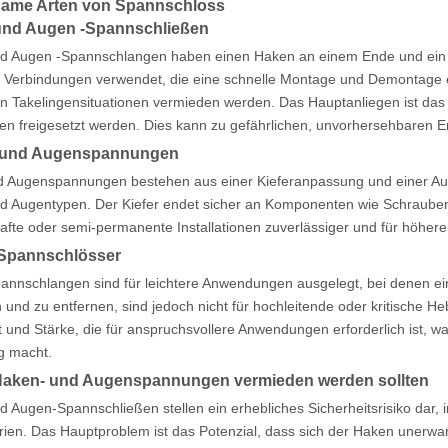
ame Arten von Spannschloss
und Augen -Spannschließen
d Augen -Spannschlangen haben einen Haken an einem Ende und ein A
 Verbindungen verwendet, die eine schnelle Montage und Demontage er
n Takelingensituationen vermieden werden. Das Hauptanliegen ist das 
n freigesetzt werden. Dies kann zu gefährlichen, unvorhersehbaren E
- und Augenspannungen
nd Augenspannungen bestehen aus einer Kieferanpassung und einer Aug
d Augentypen. Der Kiefer endet sicher an Komponenten wie Schrauben
hafte oder semi-permanente Installationen zuverlässiger und für höh
 Spannschlösser
annschlangen sind für leichtere Anwendungen ausgelegt, bei denen eine 
en und zu entfernen, sind jedoch nicht für hochleitende oder kritische
t und Stärke, die für anspruchsvollere Anwendungen erforderlich ist, 
g macht.
aken- und Augenspannungen vermieden werden sollten
d Augen-Spannschließen stellen ein erhebliches Sicherheitsrisiko da
ien. Das Hauptproblem ist das Potenzial, dass sich der Haken unerwart