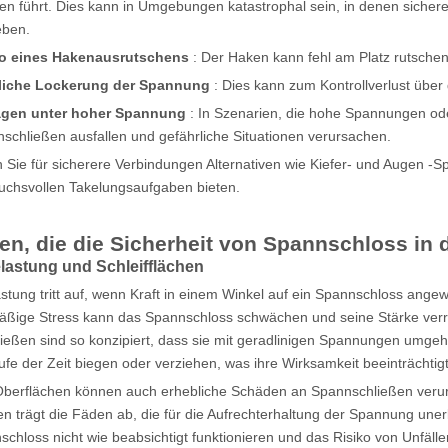
 führt. Dies kann in Umgebungen katastrophal sein, in denen sichere V
eben.
ko eines Hakenausrutschens
: Der Haken kann fehl am Platz rutschen
zliche Lockerung der Spannung
: Dies kann zum Kontrollverlust über 
agen unter hoher Spannung
: In Szenarien, die hohe Spannungen od
schließen ausfallen und gefährliche Situationen verursachen.
 Sie für sicherere Verbindungen Alternativen wie Kiefer- und Augen -Sp
uchsvollen Takelungsaufgaben bieten.
en, die die Sicherheit von Spannschloss in 
lastung und Schleifflächen
stung tritt auf, wenn Kraft in einem Winkel auf ein Spannschloss angew
ßige Stress kann das Spannschloss schwächen und seine Stärke verring
ießen sind so konzipiert, dass sie mit geradlinigen Spannungen umgeh
ufe der Zeit biegen oder verziehen, was ihre Wirksamkeit beeinträchtigt
Oberflächen können auch erhebliche Schäden an Spannschließen veru
n trägt die Fäden ab, die für die Aufrechterhaltung der Spannung une
chloss nicht wie beabsichtigt funktionieren und das Risiko von Unfälle