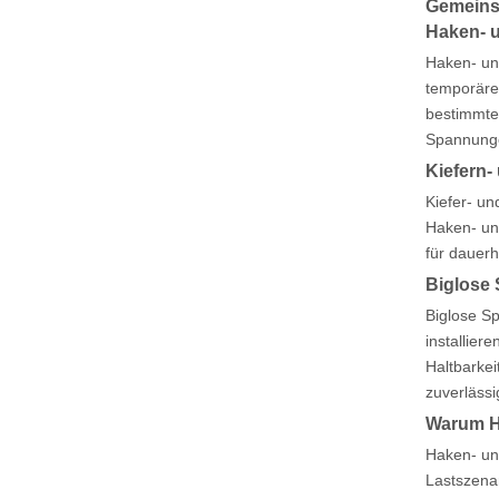
Gemeins
Haken- 
Haken- un
temporäre
bestimmte
Spannunge
Kiefern
Kiefer- u
Haken- un
für dauer
Biglose
Biglose Sp
installier
Haltbarkei
zuverlässi
Warum H
Haken- un
Lastszenar