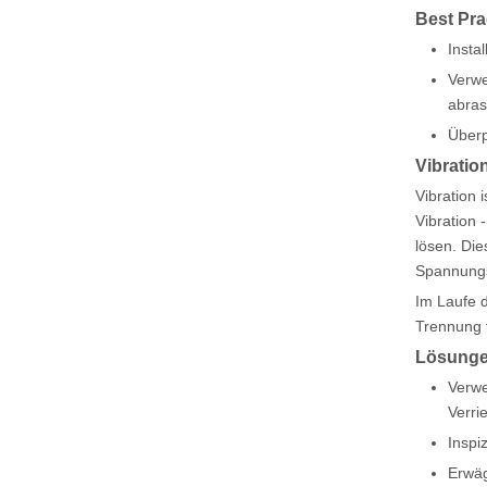
Best Pra
Insta
Verwe
abras
Überp
Vibration
Vibration 
Vibration 
lösen. Die
Spannungs
Im Laufe 
Trennung f
Lösunge
Verwe
Verri
Inspi
Erwäg