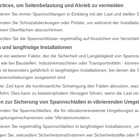
ctices, um Seitenbelastung und Abrieb zu vermeiden
llieren Sie immer Spannschlangen in Einklang mit der Last und stellen 
nden Sie Schutzabdeckungen oder Polster, um während der Installatio
iven Oberflächen abzuschirmen.
rüfen Sie die Spannschlösser regelmäßig auf Anzeichen von Verschlei
 und langfristige Installationen
ist ein weiterer Faktor, der die Sicherheit und Langlebigkeit von Span
- wie bei Baustellen, Industriemaschinen oder Transportmitteln - können
s ist besonders gefährlich in langfristigen Installationen, bei denen 
verschiebungen ausgesetzt sind.
der Zeit kann die kontinuierliche Schwingung den Fäden abnutzen, was
ührt. Dies kann zu katastrophalem Versagen führen, wenn die Last nic
n zur Sicherung von Spannschlallen in vibrierenden Umg
nden Sie Spannschließen, die für vibrationsresistente Umgebungen ausg
egelungsmechanismen oder Vibrationsmuttern.
zieren Sie regelmäßig Spannschließen in langfristigen Installationen, um 
en Sie, sekundäre Sicherheitsmaßnahmen wie Sicherheitsstifte oder P